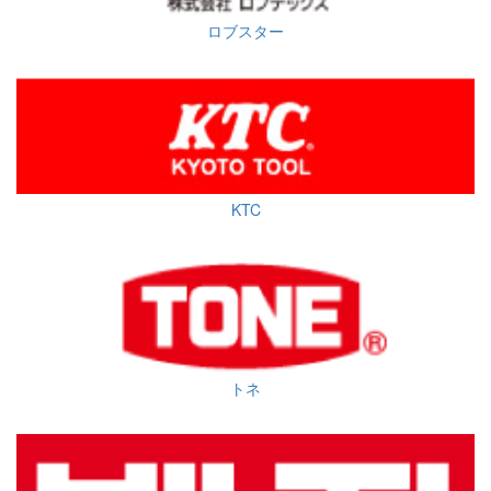
ロブスター
KTC
トネ