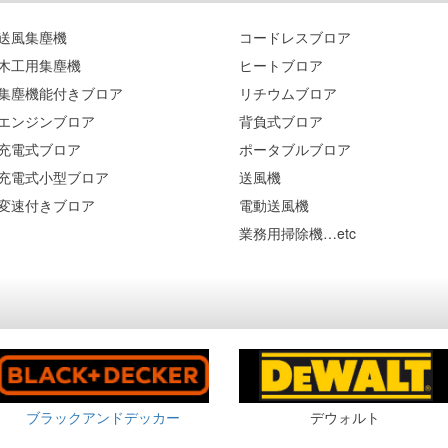
送風集塵機
コードレスブロア
木工用集塵機
ヒートブロア
集塵機能付きブロア
リチウムブロア
エンジンブロア
背負式ブロア
充電式ブロア
ポータブルブロア
充電式小型ブロア
送風機
変速付きブロア
電動送風機
業務用掃除機…etc
ブラックアンドデッカー
デウォルト