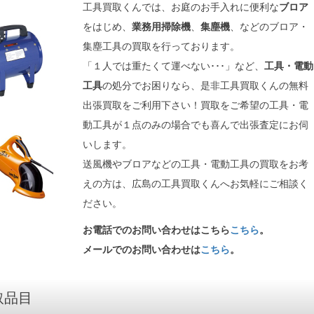
工具買取くんでは、お庭のお手入れに便利な
ブロア
をはじめ、
業務用掃除機
、
集塵機
、などのブロア・
集塵工具の買取を行っております。
「１人では重たくて運べない･･･」など、
工具・電動
工具
の処分でお困りなら、是非工具買取くんの無料
出張買取をご利用下さい！買取をご希望の工具・電
動工具が１点のみの場合でも喜んで出張査定にお伺
いします。
送風機やブロアなどの工具・電動工具の買取をお考
えの方は、広島の工具買取くんへお気軽にご相談く
ださい。
お電話でのお問い合わせはこちら
こちら
。
メールでのお問い合わせは
こちら
。
取品目